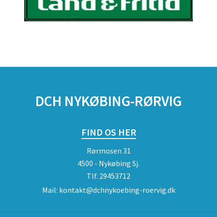
DCH NYKØBING-RØRVIG
FIND OS HER
Rørmosen 31
4500 - Nykøbing Sj.
Tlf.
29453712
Mail:
kontakt@dchnykoebing-roervig.dk