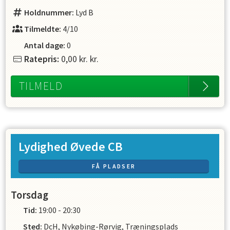
Holdnummer:
Lyd B
Tilmeldte:
4/10
Antal dage:
0
Ratepris:
0,00 kr.
kr.
TILMELD
Lydighed Øvede CB
FÅ PLADSER
Torsdag
Tid:
19:00 - 20:30
Sted:
DcH, Nykøbing-Rørvig, Træningsplads