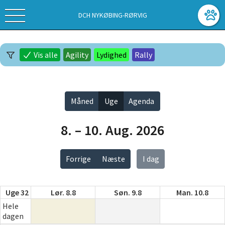
DCH NYKØBING-RØRVIG
Vis alle
Agility
Lydighed
Rally
Måned
Uge
Agenda
8. – 10. Aug. 2026
Forrige
Næste
I dag
Uge 32
Lør. 8.8
Søn. 9.8
Man. 10.8
Hele
dagen