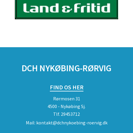
DCH NYKØBING-RØRVIG
FIND OS HER
Rørmosen 31
4500 - Nykøbing Sj.
Tlf.
29453712
Mail:
kontakt@dchnykoebing-roervig.dk