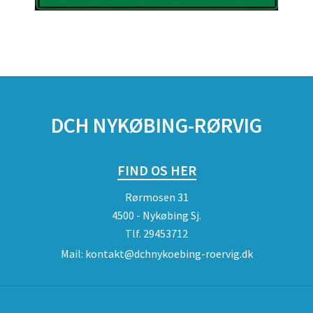
DCH NYKØBING-RØRVIG
FIND OS HER
Rørmosen 31
4500 - Nykøbing Sj.
Tlf.
29453712
Mail:
kontakt@dchnykoebing-roervig.dk