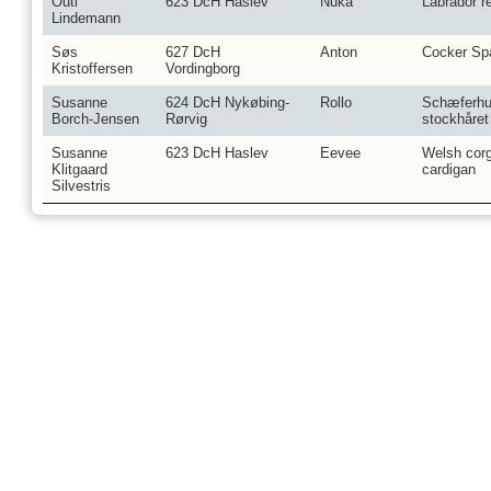
Outi
623 DcH Haslev
Nuka
Labrador re
Lindemann
Søs
627 DcH
Anton
Cocker Spa
Kristoffersen
Vordingborg
Susanne
624 DcH Nykøbing-
Rollo
Schæferhu
Borch-Jensen
Rørvig
stockhåret
Susanne
623 DcH Haslev
Eevee
Welsh corg
Klitgaard
cardigan
Silvestris