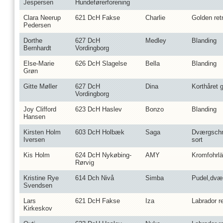
Jespersen
Hundeførerforening
Clara Neerup
621 DcH Fakse
Charlie
Golden ret
Pedersen
Dorthe
627 DcH
Medley
Blanding
Bernhardt
Vordingborg
Else-Marie
626 DcH Slagelse
Bella
Blanding
Grøn
Gitte Møller
627 DcH
Dina
Korthåret 
Vordingborg
Joy Clifford
623 DcH Haslev
Bonzo
Blanding
Hansen
Kirsten Holm
603 DcH Holbæk
Saga
Dværgschn
Iversen
sort
Kis Holm
624 DcH Nykøbing-
AMY
Kromfohrlä
Rørvig
Kristine Rye
614 Dch Nivå
Simba
Pudel,dvæ
Svendsen
Lars
621 DcH Fakse
Iza
Labrador re
Kirkeskov