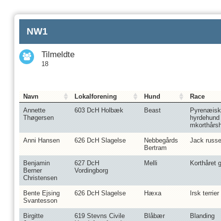
NW1
Tilmeldte
18
Navn
Lokalforening
Hund
Race
Annette
603 DcH Holbæk
Beast
Pyrenæisk
Thøgersen
hyrdehund
mkorthårs
Anni Hansen
626 DcH Slagelse
Nebbegårds
Jack russel
Bertram
Benjamin
627 DcH
Melli
Korthåret 
Berner
Vordingborg
Christensen
Bente Ejsing
626 DcH Slagelse
Hæxa
Irsk terrier
Svantesson
Birgitte
619 Stevns Civile
Blåbær
Blanding